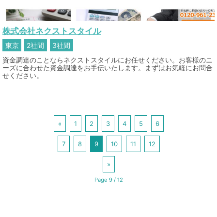
株式会社ネクストスタイル
東京
2社間
3社間
資金調達のことならネクストスタイルにお任せください。お客様のニ
ーズに合わせた資金調達をお手伝いたします。まずはお気軽にお問合
せください。
«
1
2
3
4
5
6
7
8
9
10
11
12
»
Page 9 / 12